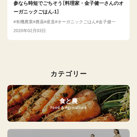
参なら時短でごちそう［料理家・金子健一さんのオ
ーガニックごはん-1］
有機農業
農薬
産直
オーガニックごはん
金子健一
2020年02月03日
カテゴリー
食と農
Food & Agriculture