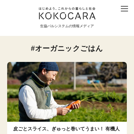
子ども
産直
食育
食べる
震災
農業
生協パルシステムの情報メディア
生協
地域
戦争
原発
オーガニックごはん
食と農
暮らしと社会
環境と平和
生協の宅配パルシステム
皮ごとスライス、ぎゅっと巻いてうまい！ 有機人