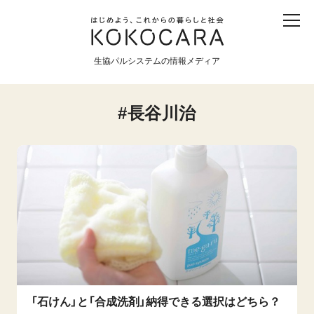
子ども
産直
食育
食べる
震災
農業
生協パルシステムの情報メディア
生協
地域
戦争
原発
長谷川治
食と農
暮らしと社会
環境と平和
生協の宅配パルシステム
「石けん」と「合成洗剤」納得できる選択はどちら？