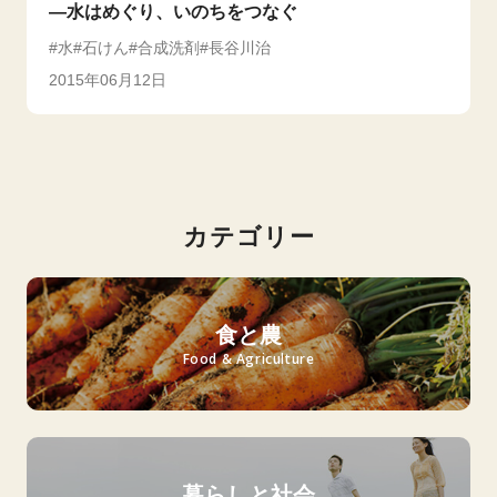
―水はめぐり、いのちをつなぐ
水
石けん
合成洗剤
長谷川治
2015年06月12日
カテゴリー
食と農
Food & Agriculture
暮らしと社会