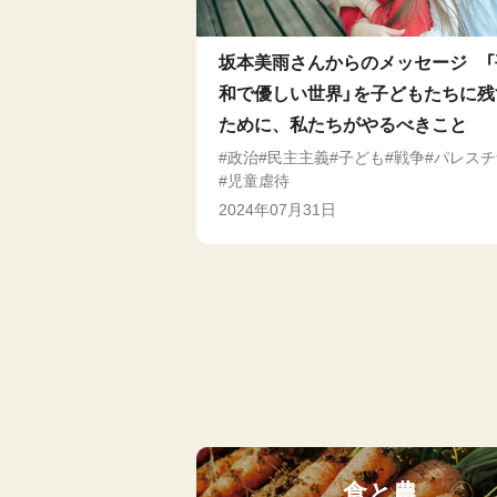
坂本美雨さんからのメッセージ 「
和で優しい世界」を子どもたちに残
ために、私たちがやるべきこと
政治
民主主義
子ども
戦争
パレスチ
児童虐待
2024年07月31日
食と農