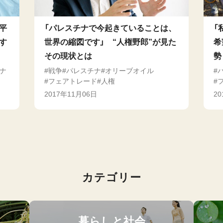
平
「パレスチナで今起きていることは、
「
す
世界の縮図です」 “人権野郎”が見た
希
その現状とは
勢
ナ
戦争
パレスチナ
オリーブオイル
フェアトレード
人権
2017年11月06日
2
カテゴリー
暮らしと社会