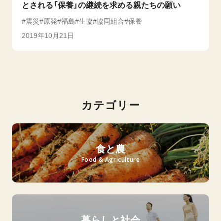
とされる「保養」の継続を求める親たちの願い
震災
原発
福島
生協
協同組合
保養
2019年10月21日
カテゴリー
食と農
Food & Agriculture
暮らしと社会