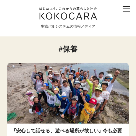
子ども
産直
食育
食べる
震災
農業
生協パルシステムの情報メディア
生協
地域
戦争
原発
保養
食と農
暮らしと社会
環境と平和
生協の宅配パルシステム
「安心して話せる、遊べる場所が欲しい」 今も必要