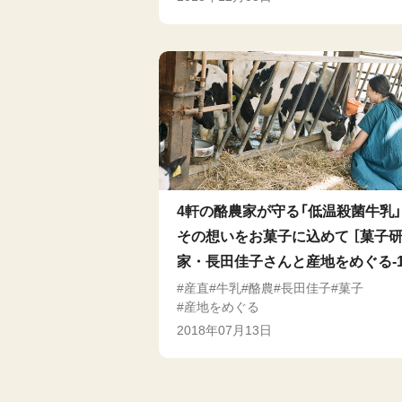
4軒の酪農家が守る「低温殺菌牛乳
その想いをお菓子に込めて ［菓子
家・長田佳子さんと産地をめぐる-1
産直
牛乳
酪農
長田佳子
菓子
産地をめぐる
2018年07月13日