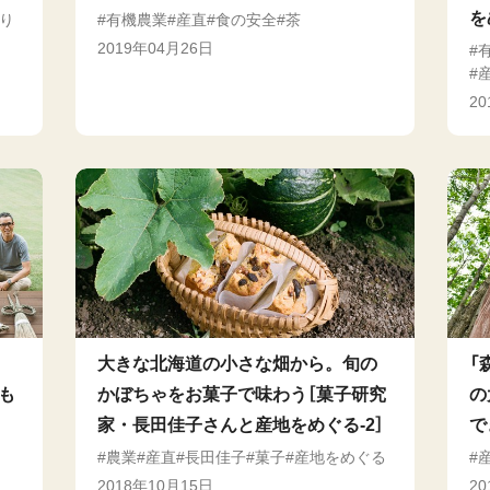
を
り
有機農業
産直
食の安全
茶
2019年04月26日
2
大きな北海道の小さな畑から。旬の
「
も
かぼちゃをお菓子で味わう［菓子研究
の
家・長田佳子さんと産地をめぐる-2］
で
農業
産直
長田佳子
菓子
産地をめぐる
2018年10月15日
2