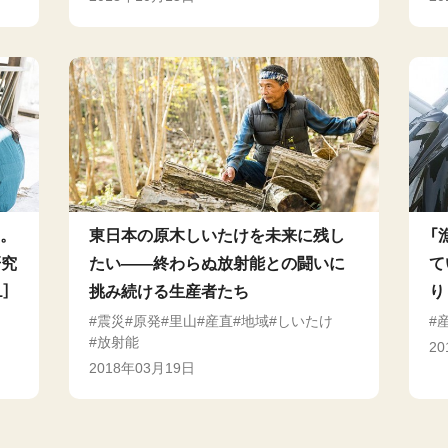
」。
東日本の原木しいたけを未来に残し
「
研究
たい――終わらぬ放射能との闘いに
て
］
挑み続ける生産者たち
り
震災
原発
里山
産直
地域
しいたけ
放射能
2
2018年03月19日