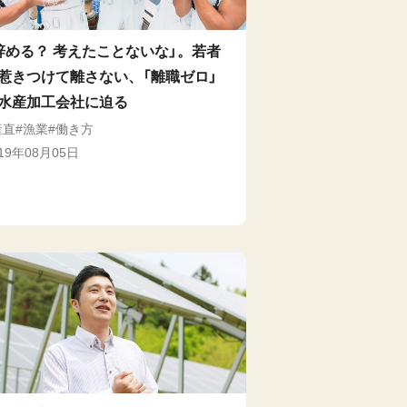
辞める？ 考えたことないな」。若者
惹きつけて離さない、「離職ゼロ」
水産加工会社に迫る
産直
漁業
働き方
019年08月05日