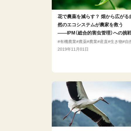
花で農薬を減らす？ 畑から広がる
然のエコシステムが農家を救う
――IPM（総合的害虫管理）への挑
有機農業
農薬
農業
産直
生き物
自
2019年11月01日