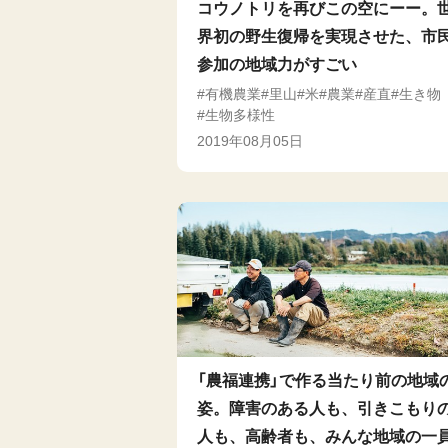
コウノトリを再びこの空にーー。
界初の野生復帰を実現させた、市
参加の地域力がすごい
有機農業
里山
米
農業
産直
生き物
生物多様性
2019年08月05日
「農福連携」で作る当たり前の地域
姿。障害のある人も、引きこもり
人も、高齢者も、みんな地域の一