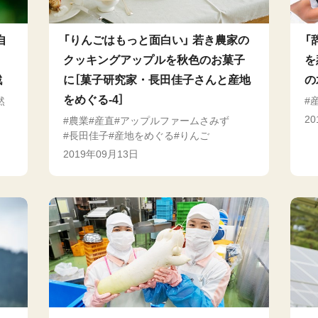
自
「りんごはもっと面白い」 若き農家の
「
クッキングアップルを秋色のお菓子
を
戦
に［菓子研究家・長田佳子さんと産地
の
をめぐる-4］
然
2
農業
産直
アップルファームさみず
長田佳子
産地をめぐる
りんご
2019年09月13日