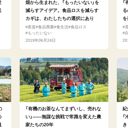
世
畑から生まれた、「もったいない」を
「
民
減らすアイデア。食品ロスを減らす
る
カギは、わたしたちの選択にあり
を
産直
食品廃棄
食生活
食品ロス
もったいない
2019年06月24日
2
の
「有機のお茶なんてまずいし、売れな
紀
の
い」――無謀な挑戦で常識を変えた農
「
員
家たちの20年
き