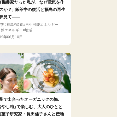
有機農家だった私が、なぜ電気を作
のか？」 飯舘牛の復活と福島の再生
夢見て――
震災
福島
産直
再生可能エネルギー
自然エネルギー
地域
019年06月10日
州で出合ったオーガニックの梅。
冷やし梅」で楽しむ、大人のひとと
［菓子研究家・長田佳子さんと産地