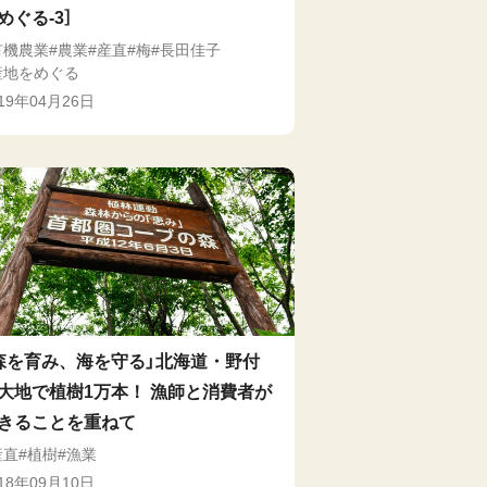
めぐる-3］
有機農業
農業
産直
梅
長田佳子
産地をめぐる
019年04月26日
森を育み、海を守る」北海道・野付
大地で植樹1万本！ 漁師と消費者が
きることを重ねて
産直
植樹
漁業
018年09月10日