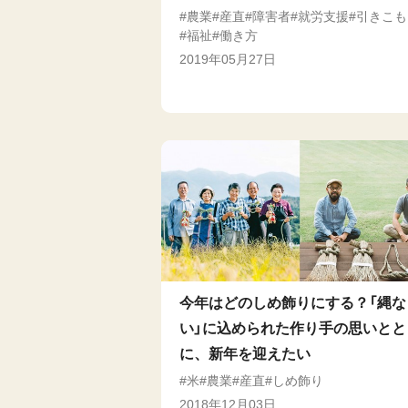
農業
産直
障害者
就労支援
引きこも
福祉
働き方
2019年05月27日
今年はどのしめ飾りにする？「縄な
い」に込められた作り手の思いとと
に、新年を迎えたい
米
農業
産直
しめ飾り
2018年12月03日