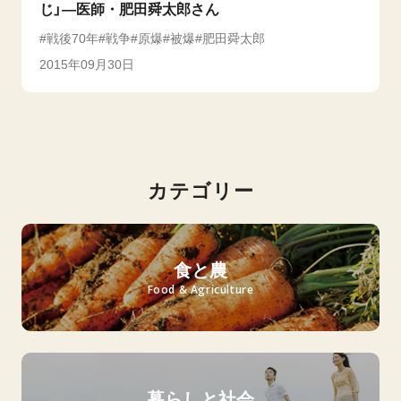
じ」―医師・肥田舜太郎さん
戦後70年
戦争
原爆
被爆
肥田舜太郎
2015年09月30日
カテゴリー
食と農
Food & Agriculture
暮らしと社会