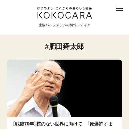
子ども
産直
食育
食べる
震災
農業
生協パルシステムの情報メディア
生協
地域
戦争
原発
肥田舜太郎
食と農
暮らしと社会
環境と平和
生協の宅配パルシステム
［戦後70年］核のない世界に向けて 「原爆許すま