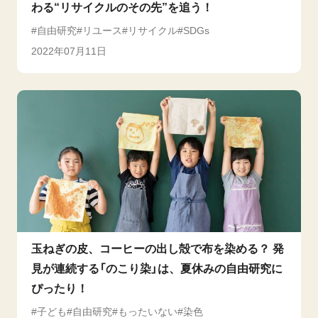
わる“リサイクルのその先”を追う！
自由研究
リユース
リサイクル
SDGs
2022年07月11日
玉ねぎの皮、コーヒーの出し殻で布を染める？ 発
見が連続する「のこり染」は、夏休みの自由研究に
ぴったり！
子ども
自由研究
もったいない
染色