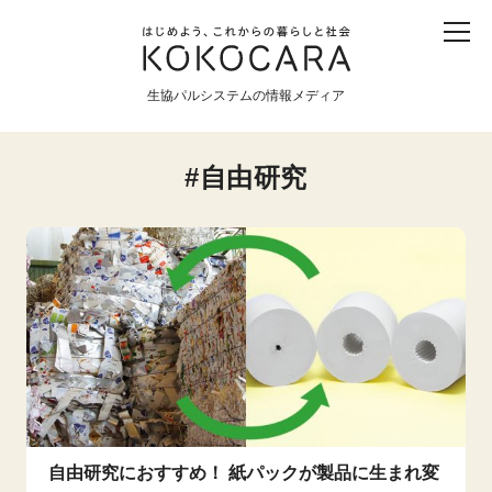
子ども
産直
食育
食べる
震災
農業
生協パルシステムの情報メディア
生協
地域
戦争
原発
自由研究
食と農
暮らしと社会
環境と平和
生協の宅配パルシステム
自由研究におすすめ！ 紙パックが製品に生まれ変