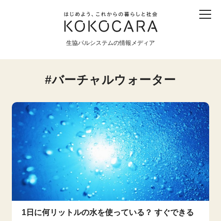
子ども
産直
食育
食べる
震災
農業
生協パルシステムの情報メディア
生協
地域
戦争
原発
バーチャルウォーター
食と農
暮らしと社会
環境と平和
生協の宅配パルシステム
1日に何リットルの水を使っている？ すぐできる