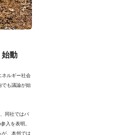
、始動
エネルギー社会
内でも議論が始
り、同社ではバ
の参入を表明。
るが、本州では