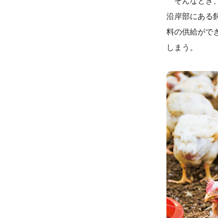
そんなとき、
沿岸部にある
料の供給ができ
しまう。