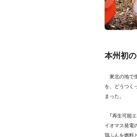
本州初
東北の地で生
を、どうつく
まった。
「再生可能エネ
イオマス発電
鶏ふんを燃料