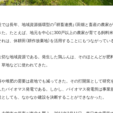
では長年、地域資源循環型の「耕畜連携」（田畑と畜産の農家が
きた。たとえば、地元を中心に300戸以上の農家が育てる飼料
それは、休耕田（耕作放棄地）を活用することにもつながってい
切な地域資源である。発生した鶏ふんは、そのほとんどが肥
、草地などに使われてきた。
や堆肥の需要は産地でも減ってきた。その打開策として研究
したバイオマス発電である。しかし、バイオマス発電所は事業
社としても、なかなか建設を決断することができなかった。