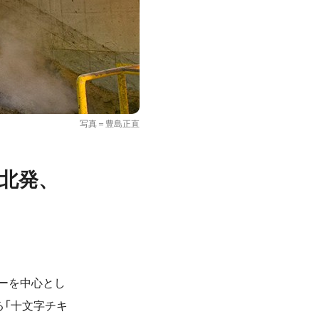
写真＝豊島正直
北発、
ギーを中心とし
る「十文字チキ