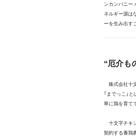
ンカンパニー
ネルギー源は
ーを生み出す
“厄介も
株式会社十文
「までっこ」
寧に鶏を育て
十文字チキン
契約する養鶏