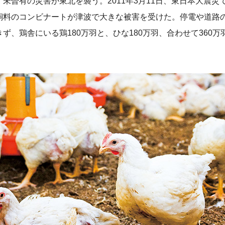
未曽有の災害が東北を襲う。2011年3月11日、東日本大震災
飼料のコンビナートが津波で大きな被害を受けた。停電や道路
ず、鶏舎にいる鶏180万羽と、ひな180万羽、合わせて360