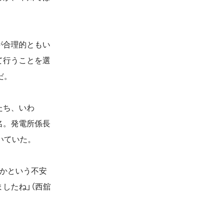
が合理的ともい
て行うことを選
だ。
たち、いわ
名。発電所係長
いていた。
かという不安
したね」（西舘