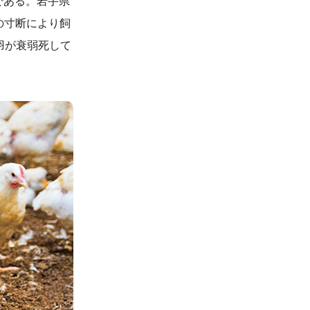
である。岩手県
の寸断により飼
万羽が衰弱死して