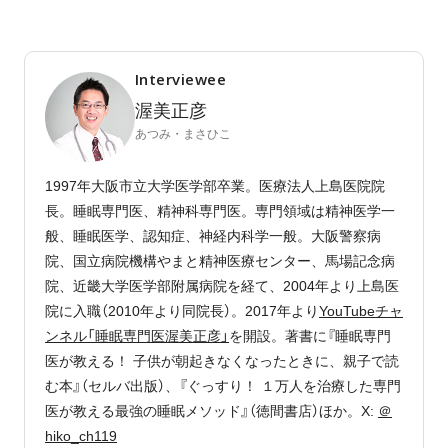
Interviewee
渥美正彦
あつみ・まさひこ
1997年大阪市立大学医学部卒業。医療法人上島医院院
長。睡眠専門医、精神科専門医。専門領域は精神医学一
般、睡眠医学、認知症、神経内科学一般。大阪警察病
院、国立病院機構やまと精神医療センター、馬場記念病
院、近畿大学医学部附属病院を経て、
2004
年より上島医
院に入職（
2010
年より同院長）。
2017
年より
YouTubeチャ
ンネル「睡眠専門医渥美正彦」
を開設。著書に『睡眠専門
医が教える！ 子供が朝起きなくなったときに、親子で読
む本』（セルバ出版）、『ぐっすり！ １万人を治療した専門
医が教える最強の睡眠メソッド』（徳間書店）ほか。X:
＠
hiko_ch119