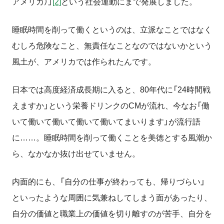
アメリカ）」
[2]
という社会運動にまで発展しました。
睡眠時間を削って働くというのは、立派なことではなく
むしろ危険なこと、無責任なことなのではないかという
風土が、アメリカでは作られたんです。
日本では高度経済成長期に入ると、
80
年代に「
24
時間戦
えますか」という栄養ドリンクの
CM
が流れ、今なお「働
いて働いて働いて働いて働いてまいります」が流行語
に……。睡眠時間を削って働くことを美徳とする風潮か
ら、なかなか抜け出せていません。
内面的にも、「自分の仕事が終わっても、帰りづらい」
といったような周囲に気兼ねしてしまう面があったり、
自分の価値と職業上の価値を切り離すのが苦手、自分を