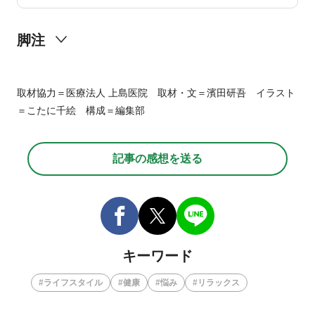
脚注
1993
東京大
6
C
取材協力＝医療法人 上島医院 取材・文＝濱田研吾 イラスト
学医学部附属病院の古川由己医師らの研究グループの論文
241
＝こたに千絵 構成＝編集部
600
1
31,452
2
10
20
メディカルノート
記事の感想を送る
キーワード
ライフスタイル
健康
悩み
リラックス