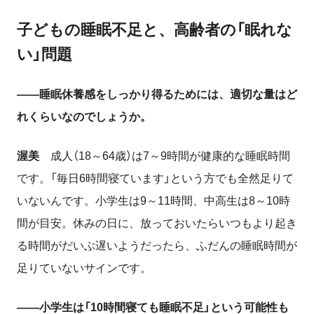
子どもの睡眠不足と、高齢者の「眠れな
い」問題
――睡眠休養感をしっかり得るためには、適切な量はど
れくらいなのでしょうか。
渥美
成人（
18
～
64
歳）は
7
～
9
時間が健康的な睡眠時間
です。「毎日
6
時間寝ています」という方でも全然足りて
いないんです。小学生は
9
～
11
時間、中高生は
8
～
10
時
間が目安。休みの日に、放っておいたらいつもより起き
る時間がだいぶ遅いようだったら、ふだんの睡眠時間が
足りていないサインです。
――小学生は「
10
時間寝ても睡眠不足」という可能性も