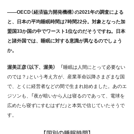
――OECD（経済協力開発機構）の2021年の調査による
と、日本の平均睡眠時間は
7
時間
22
分。対象となった加
盟国
33
か国の中でワースト
1
位なのだそうですね。日本
と諸外国では、睡眠に対する意識が異なるのでしょう
か。
渥美正彦（以下、渥美）
「睡眠は人間にとって必要ない
のでは？」という考え方が、産業革命以降さまざまな国
で、とくに経営者などの間で生まれ始めました。あのエ
ジソンも、「夜が暗いから人は寝るのであって、電球を
広めたら寝ずにすむはずだ」と本気で信じていたそうで
す。