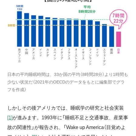
日本の平均睡眠時間は、33か国の平均（8時間28分）より1時間も
少ない状況だ（2021年のOECDのデータをもとに編集部でグラ
フを作成）
しかしその後アメリカでは、睡眠学の研究と社会実装
[1]
が進みます。
1993
年に「睡眠不足と交通事故、産業事
故の関連性」が報告され、「
Wake up America
（目覚めよ