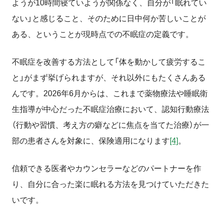
ようが
10
時間寝ていようが関係なく、自分が「眠れてい
ない」と感じること、そのために日中何か苦しいことが
ある、ということが現時点での不眠症の定義です。
不眠症を改善する方法として「体を動かして疲労するこ
と」がまず挙げられますが、それ以外にもたくさんある
んです。
2026
年
6
月からは、これまで薬物療法や睡眠衛
生指導が中心だった不眠症治療において、認知行動療法
（行動や習慣、考え方の癖などに焦点を当てた治療）が一
部の患者さんを対象に、保険適用になります
[4]
。
信頼できる医者やカウンセラーなどのパートナーを作
り、自分に合った楽に眠れる方法を見つけていただきた
いです。