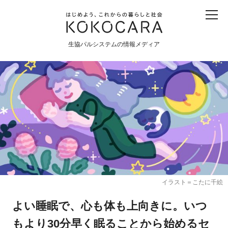
子ども
産直
食育
食べる
震災
農業
生協パルシステムの情報メディア
生協
地域
戦争
原発
食と農
暮らしと社会
環境と平和
生協の宅配パルシステム
イラスト＝こたに千絵
よい睡眠で、心も体も上向きに。いつ
もより30分早く眠ることから始めるセ