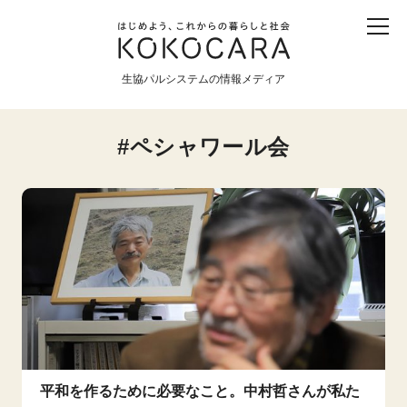
子ども
産直
食育
食べる
震災
農業
生協パルシステムの情報メディア
生協
地域
戦争
原発
ペシャワール会
食と農
暮らしと社会
環境と平和
生協の宅配パルシステム
平和を作るために必要なこと。中村哲さんが私た