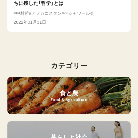
ちに残した「哲学」とは
中村哲
アフガニスタン
ペシャワール会
2022年01月31日
カテゴリー
食と農
Food & Agriculture
暮らしと社会