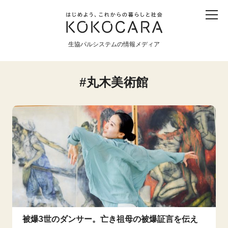
子ども
産直
食育
食べる
震災
農業
生協パルシステムの情報メディア
生協
地域
戦争
原発
丸木美術館
食と農
暮らしと社会
環境と平和
生協の宅配パルシステム
被爆3世のダンサー。亡き祖母の被爆証言を伝え