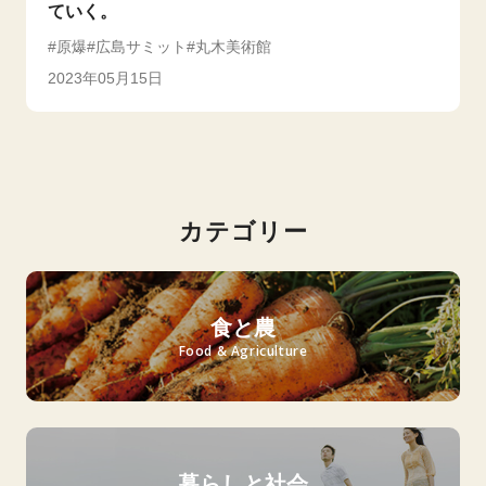
ていく。
原爆
広島サミット
丸木美術館
2023年05月15日
カテゴリー
食と農
Food & Agriculture
暮らしと社会