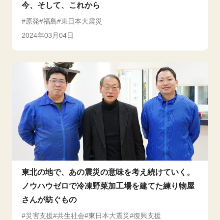
今、そして、これから
原発
福島
東日本大震災
2024年03月04日
東北の地で、あの震災の意味を考え続けていく。
ノウハウゼロで冷凍野菜加工場を建てた練り物屋
さんが紡ぐもの
災害支援
共生社会
東日本大震災
復興支援