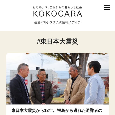
子ども
産直
食育
食べる
震災
農業
生協パルシステムの情報メディア
生協
地域
戦争
原発
東日本大震災
食と農
暮らしと社会
環境と平和
生協の宅配パルシステム
東日本大震災から13年。福島から逃れた避難者の