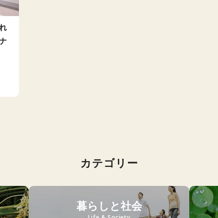
れ
ナ
カテゴリー
暮らしと社会
Life & Society