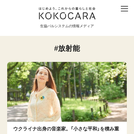
子ども
産直
食育
食べる
震災
農業
生協パルシステムの情報メディア
生協
地域
戦争
原発
放射能
食と農
暮らしと社会
環境と平和
生協の宅配パルシステム
ウクライナ出身の音楽家。「小さな平和」を積み重