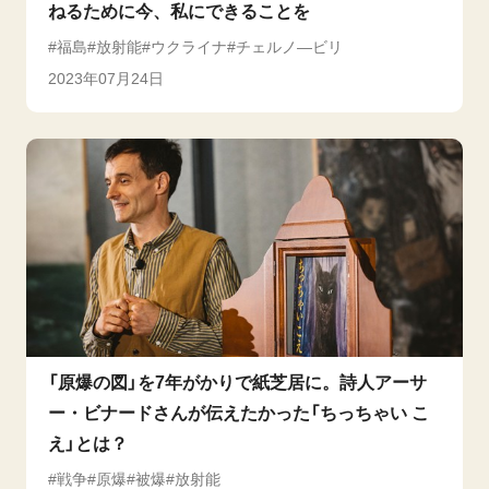
ねるために今、私にできることを
福島
放射能
ウクライナ
チェルノ―ビリ
2023年07月24日
「原爆の図」を7年がかりで紙芝居に。詩人アーサ
ー・ビナードさんが伝えたかった「ちっちゃい こ
え」とは？
戦争
原爆
被爆
放射能