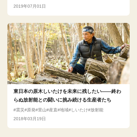
2019年07月01日
東日本の原木しいたけを未来に残したい――終わ
らぬ放射能との闘いに挑み続ける生産者たち
震災
原発
里山
産直
地域
しいたけ
放射能
2018年03月19日