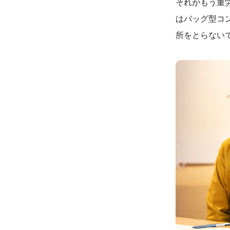
それがもう重
はバッグ型コ
所をとらない