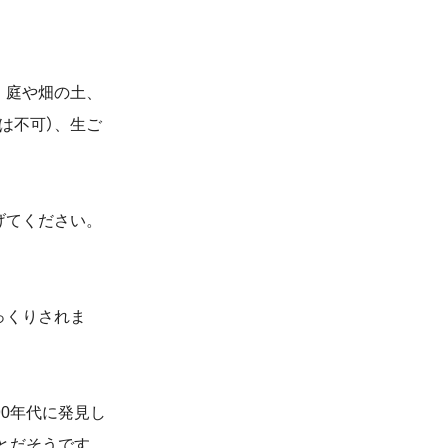
、庭や畑の土、
は不可）、生ご
げてください。
っくりされま
90
年代に発見し
とだそうです