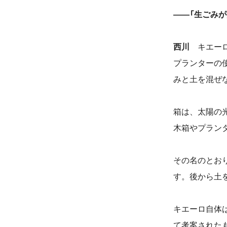
――「生ごみ
西川
キエーロ
プランターの
みと土を混ぜ
箱は、太陽の
木箱やプラン
その名のとお
す。後から土
キエーロ自体
て考案された