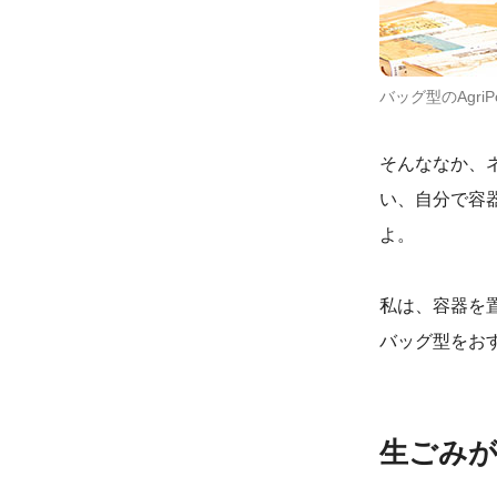
バッグ型のAgri
そんななか、
い、自分で容
よ。
私は、容器を
バッグ型をお
生ごみ