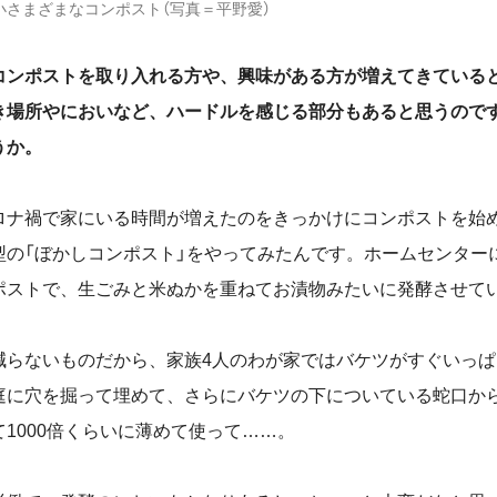
小さまざまなコンポスト（写真＝平野愛）
コンポストを取り入れる方や、興味がある方が増えてきている
き場所やにおいなど、ハードルを感じる部分もあると思うので
うか。
ナ禍で家にいる時間が増えたのをきっかけにコンポストを始
型の「ぼかしコンポスト」をやってみたんです。ホームセンター
ポストで、生ごみと米ぬかを重ねてお漬物みたいに発酵させて
減らないものだから、家族
4
人のわが家ではバケツがすぐいっぱ
庭に穴を掘って埋めて、さらにバケツの下についている蛇口か
て
1000
倍くらいに薄めて使って
……
。