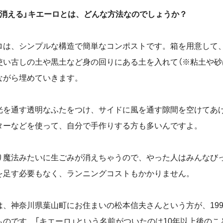
が消える」キエーロとは、どんな方法なのでしょうか？
は、シンプルな構造で簡単なコンポストです。箱を用意して
使い古しの土や黒土など身の回りにある土を入れて（
※
粘土や砂
ながら埋めていきます。
光を通す透明なふたをつけ、サイドに風を通す隙間を空けてあ
ターなどを使って、自分で手作りする方も多いんですよ。
り魔法みたいに生ごみが消えちゃうので、やった人はみんなび
を足す必要もなく、ランニングコストもかかりません。
は、神奈川県葉山町にお住まいの松本信夫さんという方が、
19
ものです。「キエーロ」という名前がついたのは
10
年以上後のこ