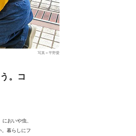
写真＝平野愛
よう。コ
、においや虫、
い。暮らしにフ