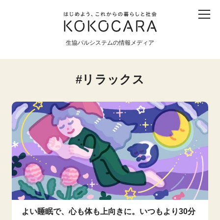
子ども
産直
食育
食べる
震災
農業
生協パルシステムの情報メディア
生協
地域
戦争
原発
リラックス
食と農
暮らしと社会
環境と平和
生協の宅配パルシステム
よい睡眠で、心も体も上向きに。いつもより30分