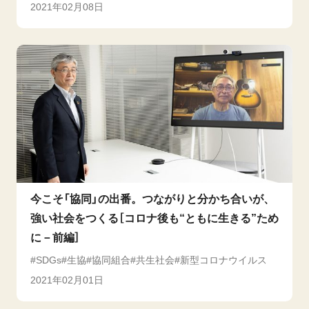
2021年02月08日
今こそ「協同」の出番。つながりと分かち合いが、
強い社会をつくる［コロナ後も“ともに生きる”ため
に－前編］
SDGs
生協
協同組合
共生社会
新型コロナウイルス
2021年02月01日