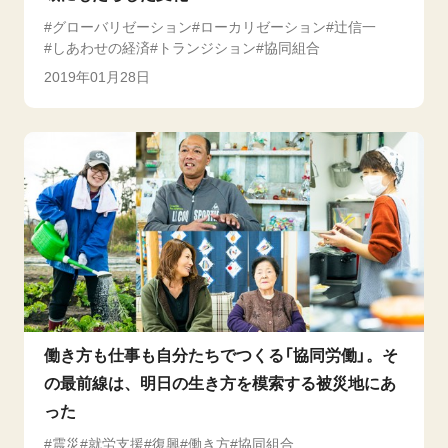
グローバリゼーション
ローカリゼーション
辻信一
しあわせの経済
トランジション
協同組合
2019年01月28日
働き方も仕事も自分たちでつくる「協同労働」。そ
の最前線は、明日の生き方を模索する被災地にあ
った
震災
就労支援
復興
働き方
協同組合