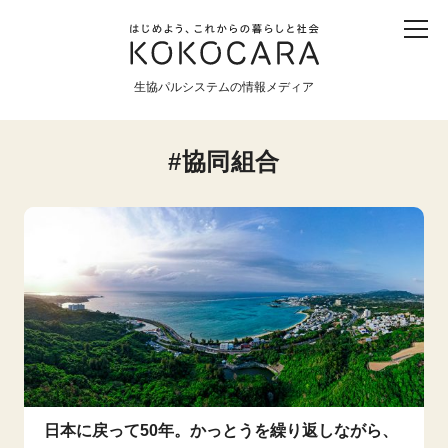
子ども
産直
食育
食べる
震災
農業
生協パルシステムの情報メディア
生協
地域
戦争
原発
協同組合
食と農
暮らしと社会
環境と平和
生協の宅配パルシステム
日本に戻って50年。かっとうを繰り返しながら、