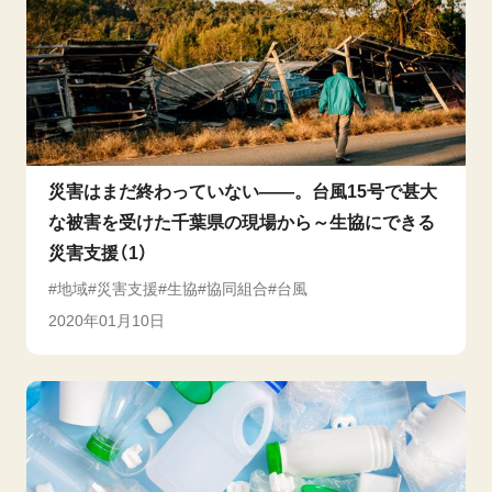
災害はまだ終わっていない――。台風15号で甚大
な被害を受けた千葉県の現場から～生協にできる
災害支援（1）
地域
災害支援
生協
協同組合
台風
2020年01月10日