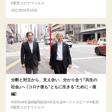
新型コロナウイルス
2021年04月19日
分断と対立から、支え合い、分かり合う「共生の
社会」へ ［コロナ後も“ともに生きる”ために－後
編］
SDGs
生協
協同組合
共生社会
ヘイトスピーチ
差別
新型コロナウイルス