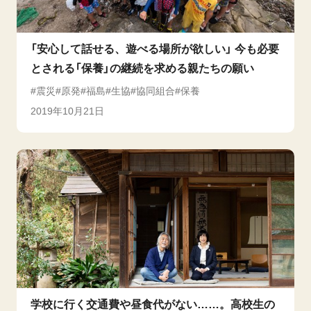
「安心して話せる、遊べる場所が欲しい」 今も必要
とされる「保養」の継続を求める親たちの願い
震災
原発
福島
生協
協同組合
保養
2019年10月21日
学校に行く交通費や昼食代がない……。高校生の