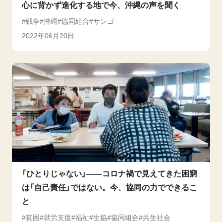
心に背かず進化する地で今、沖縄の声を聞く
戦争
沖縄
協同組合
サンゴ
2022年06月20日
「ひとりじゃない」――コロナ禍で見えてきた困窮
は「自己責任」ではない。今、協同の力でできるこ
と
貧困
就労支援
福祉
生協
協同組合
共生社会