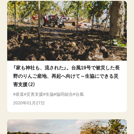
「家も神社も、流された」。台風19号で被災した長
野のりんご産地、再起へ向けて～生協にできる災
害支援（2）
産直
災害支援
生協
協同組合
台風
2020年01月27日