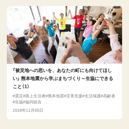
「被災地への思いを、あなたの町にも向けてほし
い」 熊本地震から学ぶまちづくり～生協にできる
こと（1）
震災
路上生活者
熊本地震
災害支援
生活保護
高齢者
生協
協同組合
2018年11月05日