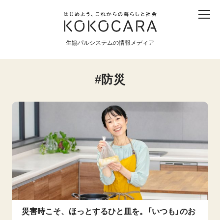
子ども
産直
食育
食べる
震災
農業
生協パルシステムの情報メディア
生協
地域
戦争
原発
防災
食と農
暮らしと社会
環境と平和
生協の宅配パルシステム
災害時こそ、ほっとするひと皿を。「いつも」のお