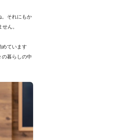
ね。
それにもか
ません。
勧めています
々の暮らしの中