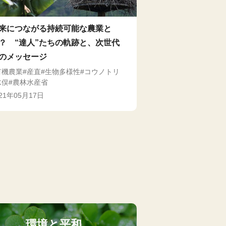
来につながる持続可能な農業と
？ “達人”たちの軌跡と、次世代
のメッセージ
有機農業
産直
生物多様性
コウノトリ
水俣
農林水産省
021年05月17日
環境と平和