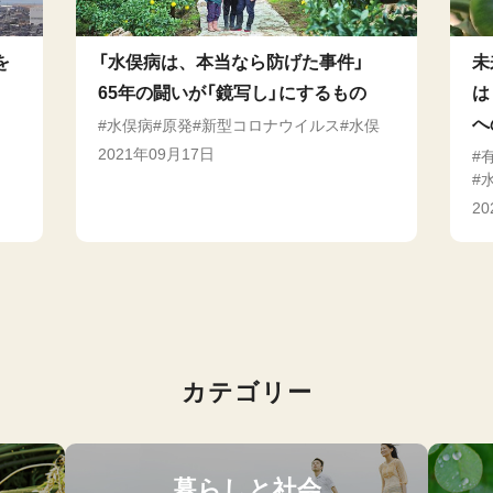
を
「水俣病は、本当なら防げた事件」
未
65年の闘いが「鏡写し」にするもの
は
へ
水俣病
原発
新型コロナウイルス
水俣
2021年09月17日
2
カテゴリー
暮らしと社会