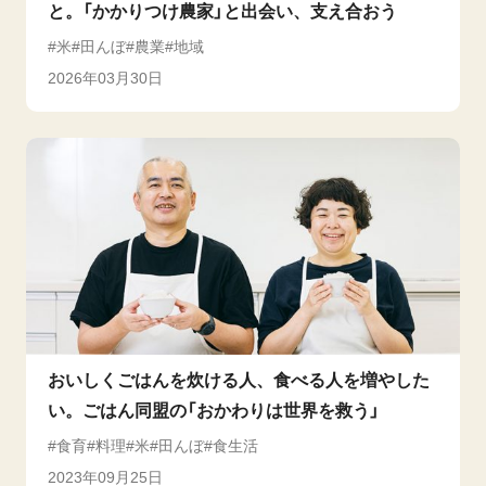
と。「かかりつけ農家」と出会い、支え合おう
米
田んぼ
農業
地域
2026年03月30日
おいしくごはんを炊ける人、食べる人を増やした
い。ごはん同盟の「おかわりは世界を救う」
食育
料理
米
田んぼ
食生活
2023年09月25日