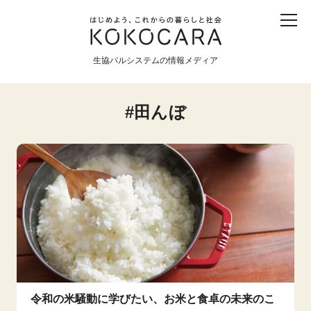
子ども
産直
食育
食べる
震災
農業
生協パルシステムの情報メディア
生協
地域
戦争
原発
田んぼ
食と農
暮らしと社会
環境と平和
生協の宅配パルシステム
令和の米騒動に学びたい、お米と食卓の未来のこ