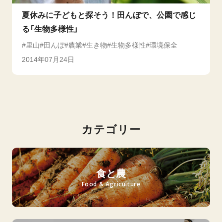
夏休みに子どもと探そう！田んぼで、公園で感じ
る「生物多様性」
里山
田んぼ
農業
生き物
生物多様性
環境保全
2014年07月24日
カテゴリー
食と農
Food & Agriculture