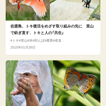
佐渡島、トキ復活をめざす取り組みの先に 里山
で紡ぎ直す、トキと人の「共生」
トキ
里山
米
田んぼ
農業
産直
2015年01月28日