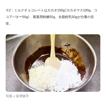
※2：ミルクチョコレートはカカオ150g（カカオマス100g、コ
コアバター50g）、製菓用粉糖55g、全脂粉乳50gが分量の目
安。
写真＝深澤慎平