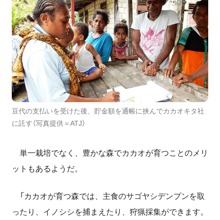
豆代の支払いを受けた後、貯金額を通帳に挟んでカカオキタ社
に託す（写真提供＝ATJ）
単一栽培でなく、豊かな森でカカオが育つことのメリ
ットもあるようだ。
「カカオが育つ森では、主食のサゴヤシデンプンを取
ったり、イノシシを捕まえたり、狩猟採集ができます。