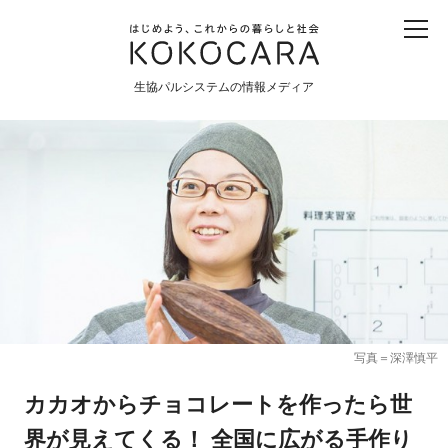
子ども
産直
食育
食べる
震災
農業
生協パルシステムの情報メディア
生協
地域
戦争
原発
食と農
暮らしと社会
環境と平和
生協の宅配パルシステム
写真＝深澤慎平
カカオからチョコレートを作ったら世
界が見えてくる！ 全国に広がる手作り