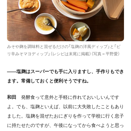
みそや麹を調味料と混ぜるだけの「塩麹の洋風ディップ」と「ピ
リ辛みそマヨディップ」（レシピは末尾に掲載）（写真＝平野愛）
――塩麹はスーパーでも手に入りますし、手作りもでき
ます。常備しておくと便利そうですね。
和田
発酵食って意外と手軽に作れておいしいんです
よ。でも、塩麹といえば、以前に大失敗したこともあり
ました。塩麹を混ぜたおにぎりを作って学校に行く息子
に持たせたのですが、午後になってから食べようと思っ