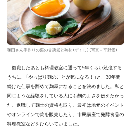
和田さん手作りの栗の甘麹煮と熟柿（ずくし）（写真＝平野愛）
復職したあとも料理教室に通って
5
年くらい勉強する
うちに、「やっぱり麹のことが気になる！」と、
30
年間
続けた仕事を辞めて麹屋になることを決めました。私と
同じような経験をしている人にも麹のよさを伝えたかっ
た。退職して麹士の資格も取り、最初は地元のイベント
やオンラインで麹を販売したり、市民講座で発酵食品の
料理教室などをひらいていました。