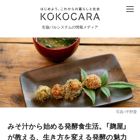
子ども
産直
食育
食べる
震災
農業
生協パルシステムの情報メディア
生協
地域
戦争
原発
食と農
暮らしと社会
環境と平和
生協の宅配パルシステム
写真=平野愛
みそ汁から始める発酵食生活。「麹屋」
が教える、生き方を変える発酵の魅力