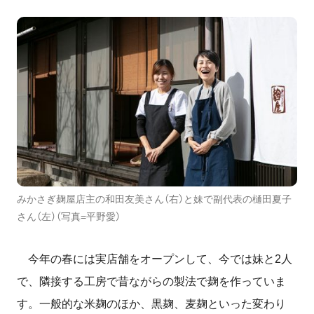
みかさぎ麹屋店主の和田友美さん（右）と妹で副代表の樋田夏子
さん（左）（写真=平野愛）
今年の春には実店舗をオープンして、今では妹と2人
で、隣接する工房で昔ながらの製法で麹を作っていま
す。一般的な米麹のほか、黒麹、麦麹といった変わり