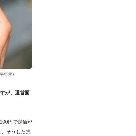
平野愛）
ですが、運営面
100
円で定価が
は、そうした損