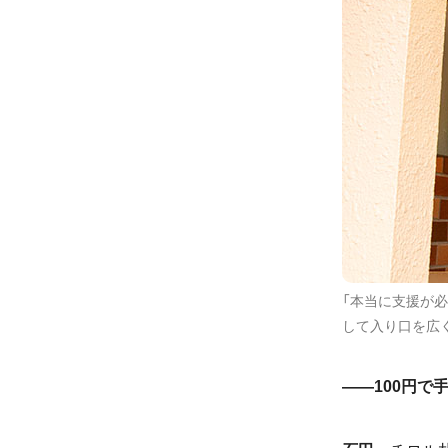
「本当に支援が必
して入り口を広
――
100
円で手