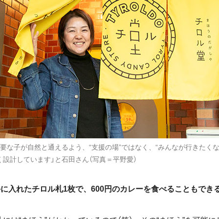
要な子が自然と通えるよう、“支援の場”ではなく、“みんなが行きたくな
く設計しています」と石田さん（写真＝平野愛）
に入れたチロル札1枚で、
600
円のカレーを食べることもでき