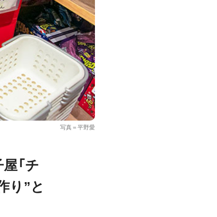
写真＝平野愛
子屋「チ
作り”と