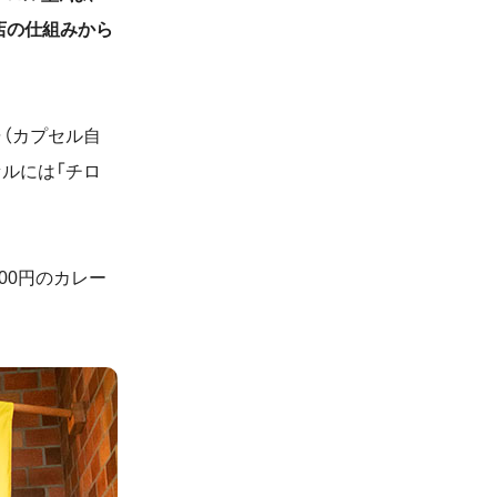
店の仕組みから
（カプセル自
ルには「チロ
。
00
円のカレー