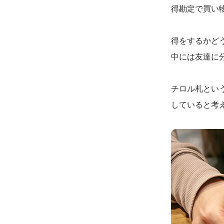
得勘定で買い
得をするかど
中には友達に
チロル札とい
していると考