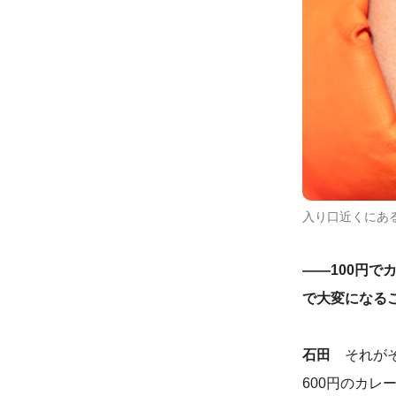
入り口近くにあ
――
100
円で
で大変になる
石田
それがそ
600
円のカレ