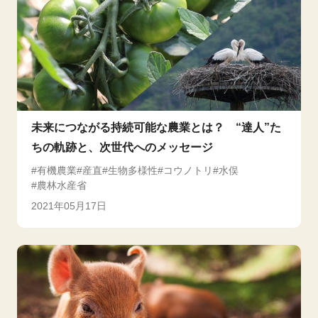
未来につながる持続可能な農業とは？ “達人”た
ちの軌跡と、次世代へのメッセージ
有機農業
産直
生物多様性
コウノトリ
水俣
農林水産省
2021年05月17日