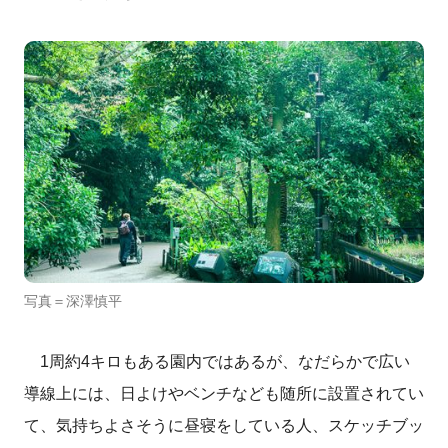
写真＝深澤慎平
1
周約
4
キロもある園内ではあるが、なだらかで広い
導線上には、日よけやベンチなども随所に設置されてい
て、気持ちよさそうに昼寝をしている人、スケッチブッ