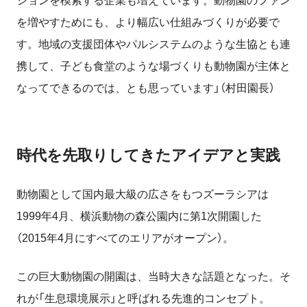
ションを模索する企業も増えています。
動物園のファン
を増やすためにも、より幅広い仕組みづくりが必要で
す。地域の支援団体やパルシステムのような生協とも連
携して、子ども食堂のような場づくりも動物園が主体と
なってできるのでは、とも思っています」（村田園長）
時代を先取りしてきたアイデアと実践
動物園として国内最大級の広さをもつズーラシアは
1999
年
4
月、横浜動物の森公園内に第
1
次開園した
（
2015
年
4
月にすべてのエリアがオープン）。
この巨大動物園の開園は、当時大きな話題となった。そ
れが「生息環境展示」と呼ばれる先進的コンセプト。