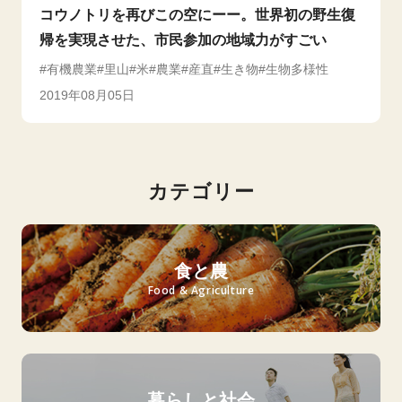
コウノトリを再びこの空にーー。世界初の野生復
帰を実現させた、市民参加の地域力がすごい
有機農業
里山
米
農業
産直
生き物
生物多様性
2019年08月05日
カテゴリー
食と農
Food & Agriculture
暮らしと社会