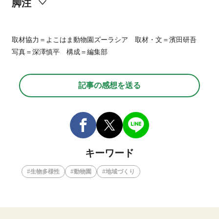
脚注
1999
4
1992
1
2015
4
2
4
取材協力＝よこはま動物園ズーラシア 取材・文＝濱田研吾
1993
45.3ha
1930
3
写真＝深澤慎平 構成＝編集部
23
2001
2011
2005
ZOO
EURASIA
https://www.hama-midorinokyokai.or.jp/zoo/zoorasia/
194か
EU
記事の感想を送る
2012
https://www.env.go.jp/nature/biodiversity/about_treaty.html
キーワード
生物多様性
動物園
地域づくり