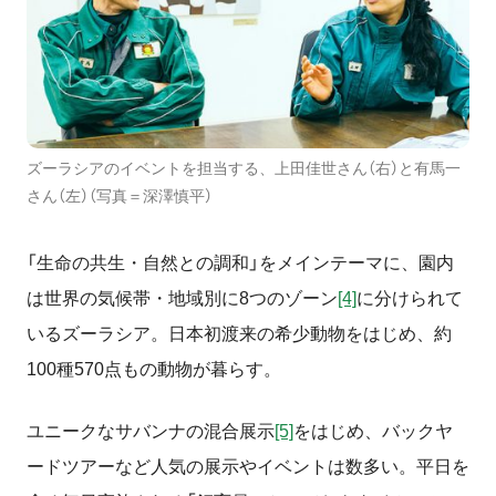
ズーラシアのイベントを担当する、上田佳世さん（右）と有馬一
さん（左）（写真＝深澤慎平）
「生命の共生・自然との調和」をメインテーマに、園内
は世界の気候帯・地域別に
8
つのゾーン
[4]
に分けられて
いるズーラシア。日本初渡来の希少動物をはじめ、約
100
種
570
点もの動物が暮らす。
ユニークなサバンナの混合展示
[5]
をはじめ、バックヤ
ードツアーなど人気の展示やイベントは数多い。平日を