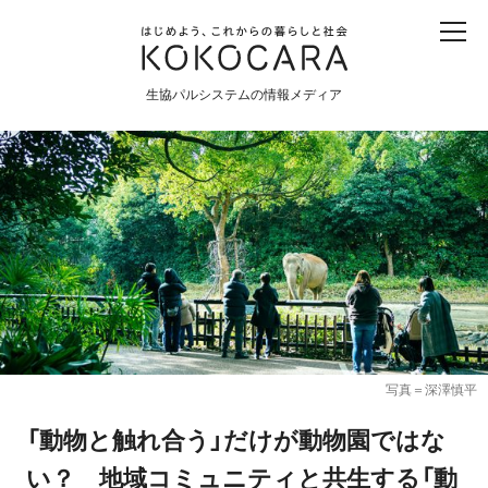
子ども
産直
食育
食べる
震災
農業
生協パルシステムの情報メディア
生協
地域
戦争
原発
食と農
暮らしと社会
環境と平和
生協の宅配パルシステム
写真＝深澤慎平
「動物と触れ合う」だけが動物園ではな
い？ 地域コミュニティと共生する「動