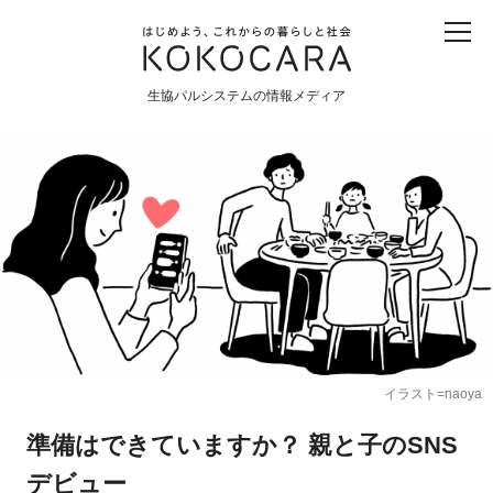
子ども
産直
食育
食べる
震災
農業
生協パルシステムの情報メディア
生協
地域
戦争
原発
食と農
暮らしと社会
環境と平和
生協の宅配パルシステム
イラスト=naoya
準備はできていますか？ 親と子のSNS
デビュー