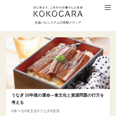
子ども
産直
食育
食べる
震災
農業
生協パルシステムの情報メディア
生協
地域
戦争
原発
食と農
暮らしと社会
環境と平和
生協の宅配パルシステム
うなぎ 10年後の運命―食文化と資源問題の行方を
考える
食べる
食文化
うなぎ
資源