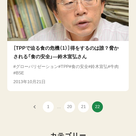
［TPPで迫る食の危機（1）］得をするのは誰？脅か
される「食の安全」―鈴木宣弘さん
グローバリゼーション
TPP
食の安全
鈴木宣弘
牛肉
BSE
2013年10月21日
1
…
20
21
22
カテゴリー