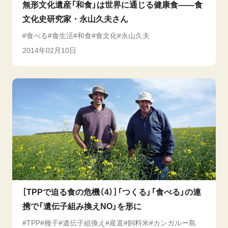
無形文化遺産「和食」は世界に通じる健康食――食
文化史研究家・永山久夫さん
食べる
食生活
和食
食文化
永山久夫
2014年02月10日
［TPPで迫る食の危機（4）］「つくる」「食べる」の連
携で「遺伝子組み換えNO」を形に
TPP
種子
遺伝子組換え
産直
飼料米
カンガルー島