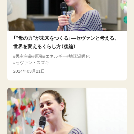
「“母の力”が未来をつくる」―セヴァンと考える、
世界を変えるくらし方（後編）
民主主義
原発
エネルギー
地球温暖化
セヴァン・スズキ
2014年03月21日