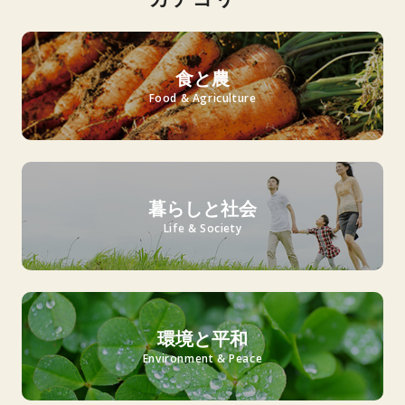
食と農
Food & Agriculture
暮らしと社会
Life & Society
環境と平和
Environment & Peace