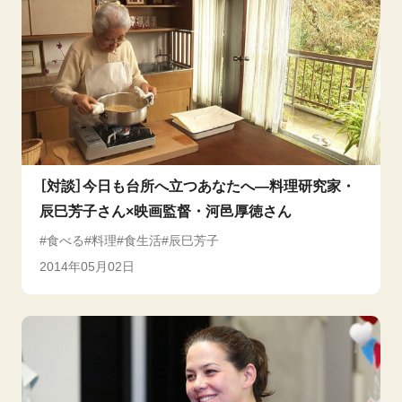
［対談］今日も台所へ立つあなたへ―料理研究家・
辰巳芳子さん×映画監督・河邑厚徳さん
食べる
料理
食生活
辰巳芳子
2014年05月02日