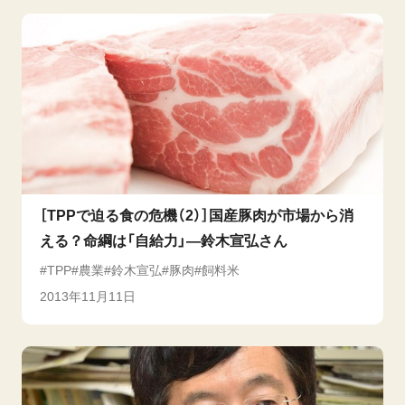
［TPPで迫る食の危機（2）］国産豚肉が市場から消
える？命綱は「自給力」―鈴木宣弘さん
TPP
農業
鈴木宣弘
豚肉
飼料米
2013年11月11日