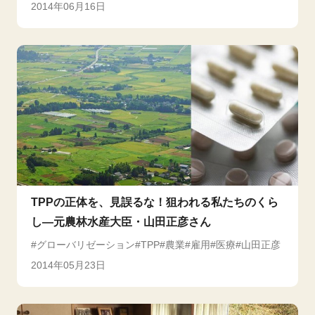
2014年06月16日
TPPの正体を、見誤るな！狙われる私たちのくら
し―元農林水産大臣・山田正彦さん
グローバリゼーション
TPP
農業
雇用
医療
山田正彦
2014年05月23日