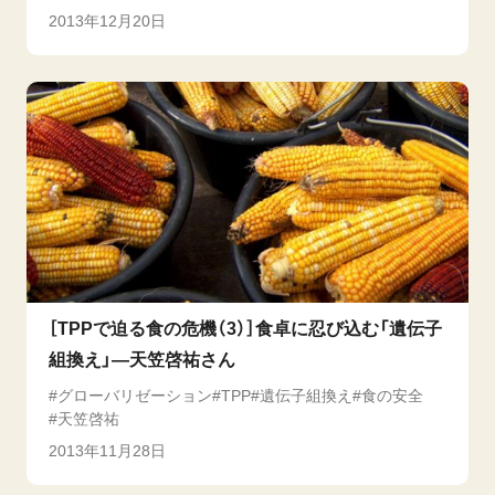
2013年12月20日
［TPPで迫る食の危機（3）］食卓に忍び込む「遺伝子
組換え」―天笠啓祐さん
グローバリゼーション
TPP
遺伝子組換え
食の安全
天笠啓祐
2013年11月28日