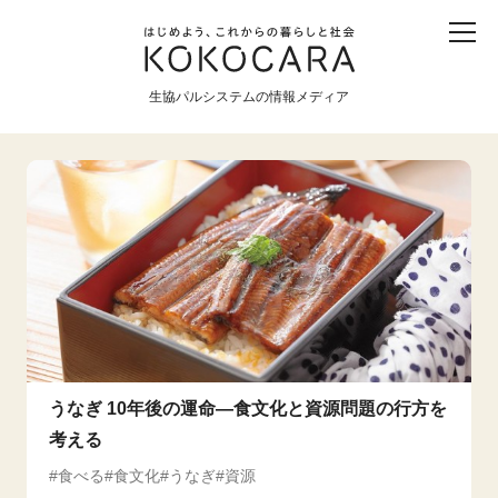
子ども
産直
食育
食べる
震災
農業
生協パルシステムの情報メディア
生協
地域
戦争
原発
食と農
暮らしと社会
環境と平和
生協の宅配パルシステム
うなぎ 10年後の運命―食文化と資源問題の行方を
考える
食べる
食文化
うなぎ
資源