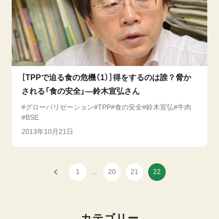
［TPPで迫る食の危機（1）］得をするのは誰？脅か
される「食の安全」―鈴木宣弘さん
グローバリゼーション
TPP
食の安全
鈴木宣弘
牛肉
BSE
2013年10月21日
1
…
20
21
22
カテゴリー