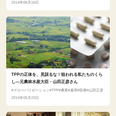
2014年06月16日
TPPの正体を、見誤るな！狙われる私たちのくら
し―元農林水産大臣・山田正彦さん
グローバリゼーション
TPP
農業
雇用
医療
山田正彦
2014年05月23日