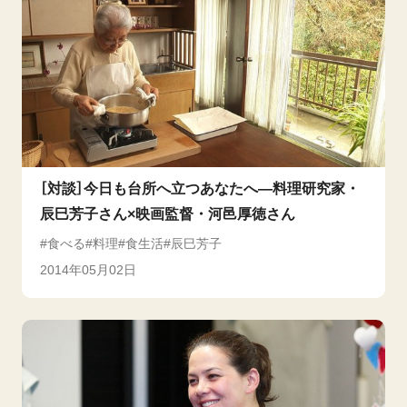
［対談］今日も台所へ立つあなたへ―料理研究家・
辰巳芳子さん×映画監督・河邑厚徳さん
食べる
料理
食生活
辰巳芳子
2014年05月02日