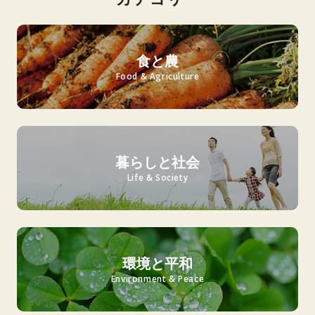
食と農
Food & Agriculture
暮らしと社会
Life & Society
環境と平和
Environment & Peace