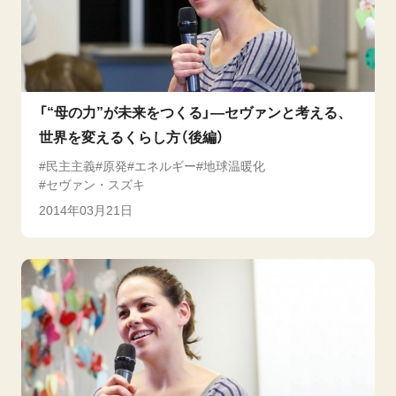
「“母の力”が未来をつくる」―セヴァンと考える、
世界を変えるくらし方（後編）
民主主義
原発
エネルギー
地球温暖化
セヴァン・スズキ
2014年03月21日