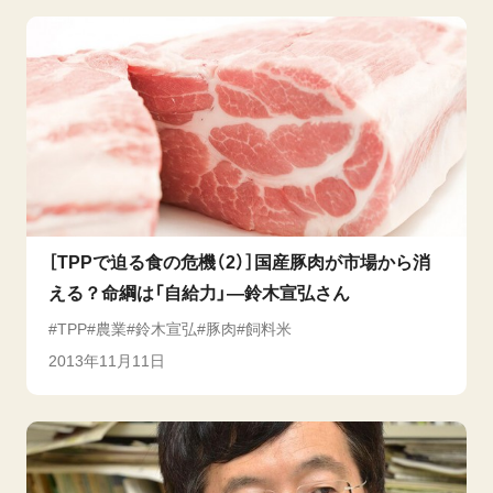
［TPPで迫る食の危機（2）］国産豚肉が市場から消
える？命綱は「自給力」―鈴木宣弘さん
TPP
農業
鈴木宣弘
豚肉
飼料米
2013年11月11日