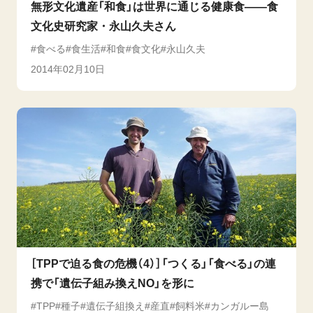
無形文化遺産「和食」は世界に通じる健康食――食
文化史研究家・永山久夫さん
食べる
食生活
和食
食文化
永山久夫
2014年02月10日
［TPPで迫る食の危機（4）］「つくる」「食べる」の連
携で「遺伝子組み換えNO」を形に
TPP
種子
遺伝子組換え
産直
飼料米
カンガルー島