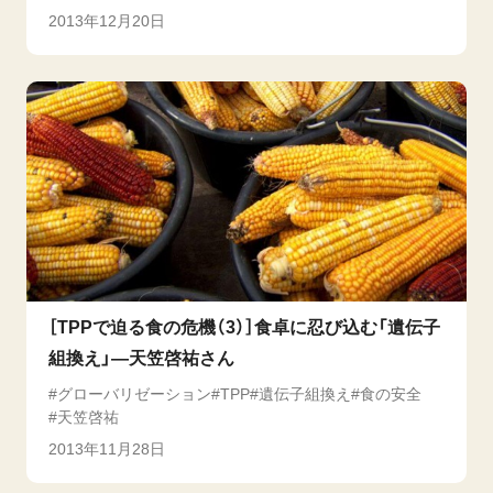
2013年12月20日
［TPPで迫る食の危機（3）］食卓に忍び込む「遺伝子
組換え」―天笠啓祐さん
グローバリゼーション
TPP
遺伝子組換え
食の安全
天笠啓祐
2013年11月28日