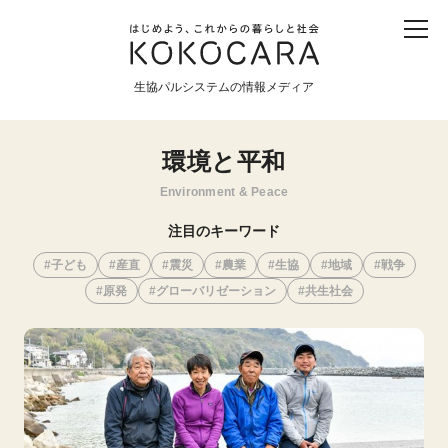
子ども
産直
食育
食べる
震災
農業
生協パルシステムの情報メディア
生協
地域
戦争
原発
環境と平和
食と農
Environment & Peace
暮らしと社会
注目のキーワード
環境と平和
子ども
産直
震災
農業
生協
地域
戦争
原発
グローバリゼーション
共生社会
生協の宅配パルシステム