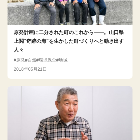
原発計画に二分された町のこれから――。山口県
上関“奇跡の海”を生かした町づくりへと動き出す
人々
原発
自然
環境保全
地域
2018年05月21日