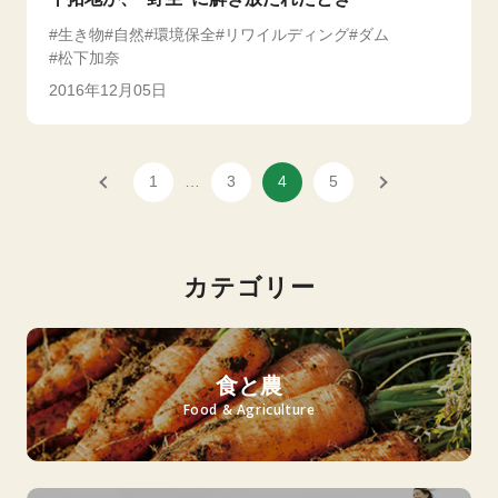
生き物
自然
環境保全
リワイルディング
ダム
松下加奈
2016年12月05日
1
…
3
4
5
カテゴリー
食と農
Food & Agriculture