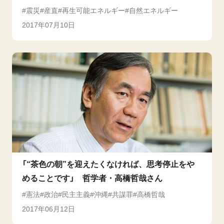
震災
産直
再生可能エネルギー
自然エネルギー
2017年07月10日
「“茶色の朝”を迎えたくなければ、思考停止をや
めることです」 哲学者・高橋哲哉さん
憲法
政治
民主主義
沖縄
共謀罪
高橋哲哉
2017年06月12日