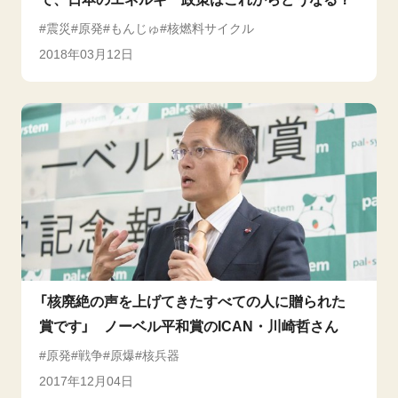
震災
原発
もんじゅ
核燃料サイクル
2018年03月12日
「核廃絶の声を上げてきたすべての人に贈られた
賞です」 ノーベル平和賞のICAN・川崎哲さん
原発
戦争
原爆
核兵器
2017年12月04日