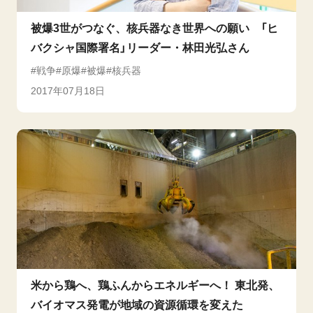
被爆3世がつなぐ、核兵器なき世界への願い 「ヒ
バクシャ国際署名」リーダー・林田光弘さん
戦争
原爆
被爆
核兵器
2017年07月18日
米から鶏へ、鶏ふんからエネルギーへ！ 東北発、
バイオマス発電が地域の資源循環を変えた