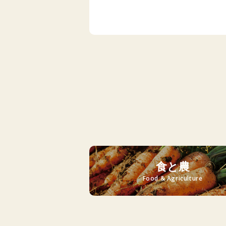
食と農
Food & Agriculture