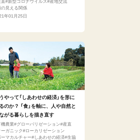
産直
新型コロナウイルス
産地交流
顔の見える関係
021年01月25日
うやって「しあわせの経済」を形に
るのか？ 「食」を軸に、人や自然と
ながる暮らしを描き直す
有機農業
グローバリゼーション
産直
オーガニック
ローカリゼーション
パーマカルチャー
しあわせの経済
生協