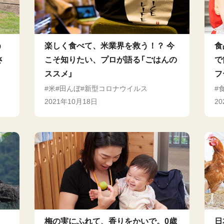
う
楽しく食べて、米業界を救う！？ 今
食
さ
こそ知りたい、プロが語る「ごはんの
で
ススメ」
フ
米
田んぼ
新型コロナウイルス
2021年10月18日
2
梅の実にふれて、香りをかいで。0歳
日