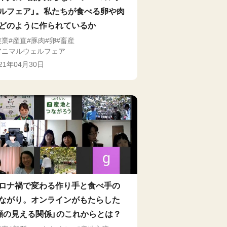
ルフェア」。私たちが食べる卵や肉
どのように作られているか
農業
産直
豚肉
卵
畜産
アニマルウェルフェア
021年04月30日
ロナ禍で変わる作り手と食べ手の
ながり。オンラインがもたらした
顔の見える関係」のこれからとは？