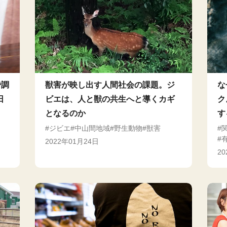
で調
獣害が映し出す人間社会の課題。ジ
な
日
ビエは、人と獣の共生へと導くカギ
ク
となるのか
す
ジビエ
中山間地域
野生動物
獣害
2022年01月24日
2