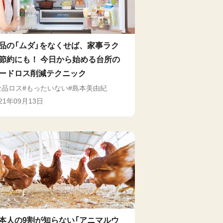
品の「ムダ」をなくせば、家事ラク
節約にも！ 今日から始める台所の
ードロス削減テクニック
食品ロス
もったいない
島本美由紀
021年09月13日
本人の9割が知らない「アニマルウ