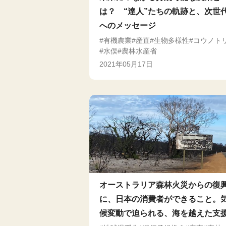
は？ “達人”たちの軌跡と、次世
へのメッセージ
有機農業
産直
生物多様性
コウノト
水俣
農林水産省
2021年05月17日
オーストラリア森林火災からの復
に、日本の消費者ができること。
候変動で迫られる、海を越えた支