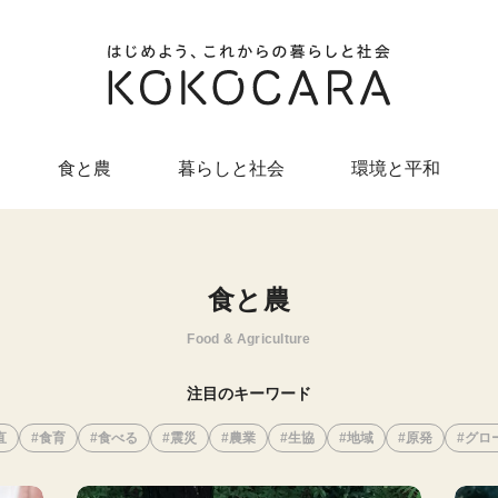
食と農
暮らしと社会
環境と平和
食と農
Food & Agriculture
注目のキーワード
直
食育
食べる
震災
農業
生協
地域
原発
グロ