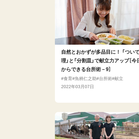
自然とおかずが多品目に！ 「つい
理」と「分割皿」で献立力アップ［今
からできる台所術－9］
食育
魚柄仁之助
台所術
献立
2022年03月07日