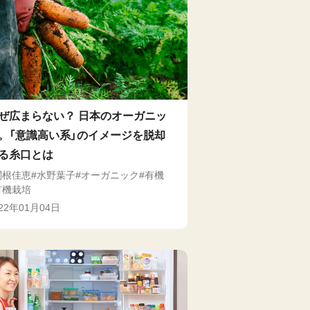
ぜ広まらない？ 日本のオーガニッ
。「意識高い系」のイメージを脱却
る糸口とは
関根佳恵
水野葉子
オーガニック
有機
有機栽培
022年01月04日