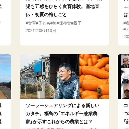
代
児も五感をひらく食育体験。産地直
ェ
伝・初夏の梅しごと
は
リ
食育
子ども
梅
保存食
親子
2021年05月10日
2
興
ソーラーシェアリングによる新しい
コ
気
カタチ。福島の「エネルギー兼業農
つ
援
家」が示すこれからの農業とは？
「