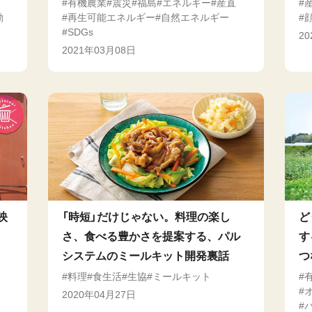
有機農業
震災
福島
エネルギー
産直
動
再生可能エネルギー
自然エネルギー
SDGs
2
2021年03月08日
映
「時短」だけじゃない。料理の楽し
ど
、
さ、食べる豊かさを提案する、パル
す
システムのミールキット開発裏話
つ
料理
食生活
生協
ミールキット
2020年04月27日