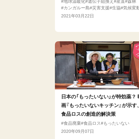
地球温暖化
遺伝子組換え
産直
森林
カンガルー島
災害支援
生協
気候変
2021年03月22日
日本の「もったいない」が特効薬？ 
画『もったいないキッチン』が示す
食品ロスの創造的解決策
食品廃棄
食品ロス
もったいない
2020年09月07日